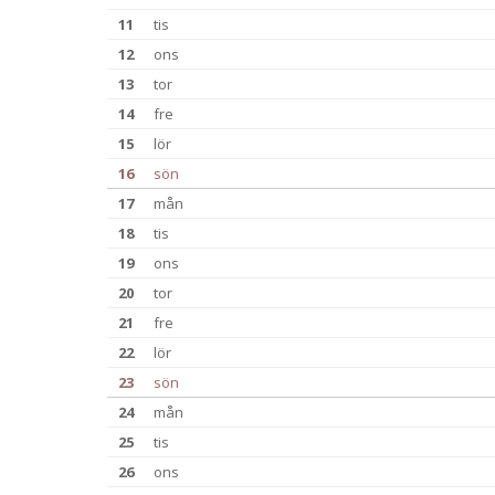
11
tis
12
ons
13
tor
14
fre
15
lör
16
sön
17
mån
18
tis
19
ons
20
tor
21
fre
22
lör
23
sön
24
mån
25
tis
26
ons