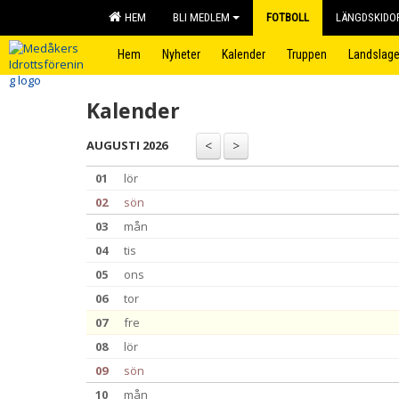
HEM
BLI MEDLEM
FOTBOLL
LÄNGDSKIDO
Hem
Nyheter
Kalender
Truppen
Landslage
Kalender
AUGUSTI 2026
01
lör
02
sön
03
mån
04
tis
05
ons
06
tor
07
fre
08
lör
09
sön
10
mån