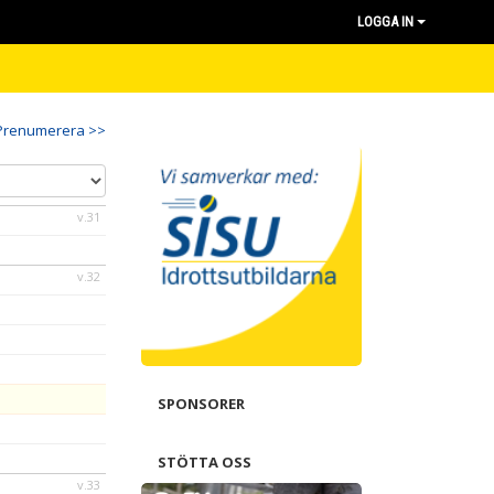
LOGGA IN
Prenumerera >>
v.31
v.32
SPONSORER
STÖTTA OSS
v.33