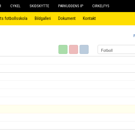
R
CYKEL
SKIDSKYTTE
PARKUDDENS IP
CIRKELFYS
ts fotbollsskola
Bildgalleri
Dokument
Kontakt