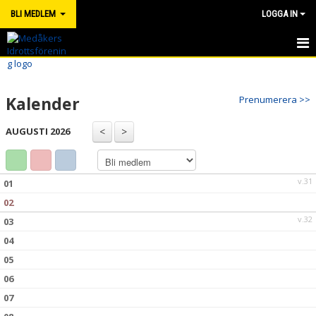
BLI MEDLEM
LOGGA IN
HEM
Kalender
Prenumerera >>
NYHETER
AUGUSTI 2026
KALENDER
TRUPPEN
v.31
01
BILDGALLERI
02
v.32
03
DOKUMENT
04
KONTAKT
05
06
07