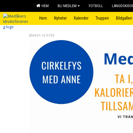
HEM
BLI MEDLEM
FOTBOLL
LÄNGDSKIDO
Hem
Nyheter
Kalender
Truppen
Bildgalleri
2024-01-12 07:03